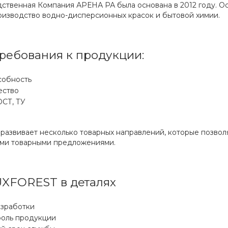
дственная Компания АРЕНА РА была основана в 2012 году. О
оизводство водно-дисперсионных красок и бытовой химии.
ребования к продукции:
собность
ество
ОСТ, ТУ
развивает несколько товарных направлений, которые позвол
ыми товарными предложениями.
UXFOREST в деталях
азработки
роль продукции