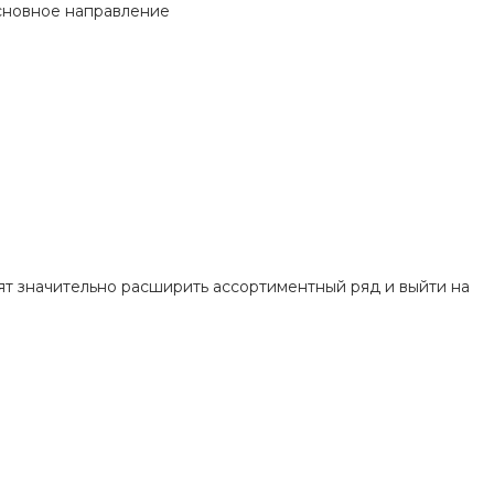
сновное направление
Пн-Пт: 8:00 - 17:00 Cб-
Вс: Выходной
A441516@yandex.ru
ят значительно расширить ассортиментный ряд и выйти на