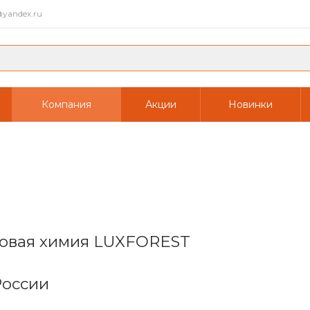
yandex.ru
Компания
Акции
Новинки
товая химия LUXFOREST
России