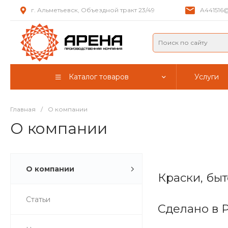
г. Альметьевск, Объездной тракт 23/49
A441516@
Каталог товаров
Услуги
Главная
/
О компании
О компании
О компании
Краски, бы
Статьи
Сделано в 