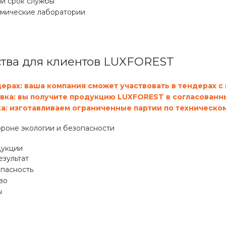
й срок службы
имические лаборатории
ва для клиентов LUXFOREST
дерах: ваша компания сможет участвовать в тендерах 
вка
: вы получите продукцию
LUXFOREST в согласованн
ка
: изготавливаем ограниченные партии по
техническом
роне экологии и безопасности
дукции
зультат
опасность
во
ы