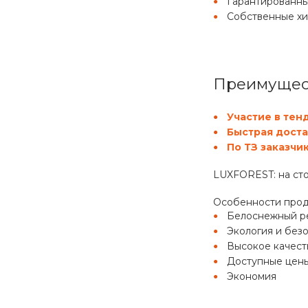
Гарантированны
Собственные х
Преимущест
Участие в тен
Быстрая доста
По ТЗ заказчи
LUXFOREST: на сто
Особенности про
Белоснежный ре
Экология и без
Высокое качест
Доступные цен
Экономия