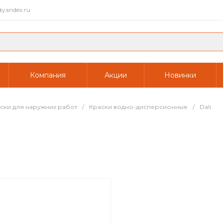
yandex.ru
Компания
Акции
Новинки
ски для наружних работ
/
Краски водно-дисперсионные
/
Dali