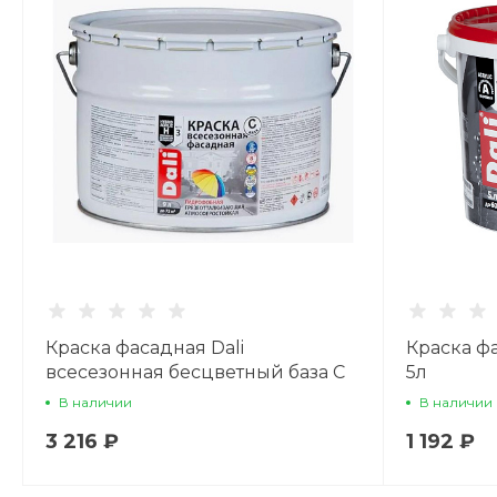
Краска фасадная Dali
Краска ф
всесезонная бесцветный база С
5л
9л
В наличии
В наличии
3 216 ₽
1 192 ₽