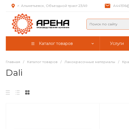
г. Альметьевск, Объездной тракт 23/49
A441516@
Каталог товаров
Услуги
Главная
/
Каталог товаров
/
Лакокрасочные материалы
/
Кра
Dali