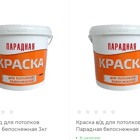
д для потолков
Краска в/д для потолко
 белоснежная 3кг
Парадная белоснежная 
В наличии