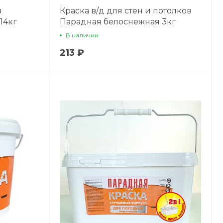
в
Краска в/д для стен и потолков
14кг
Парадная белоснежная 3кг
В наличии
213 ₽