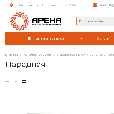
г. Альметьевск, Объездной тракт 23/49
A441516@
Каталог товаров
Услуги
Главная
/
Каталог товаров
/
Лакокрасочные материалы
/
Кра
Парадная