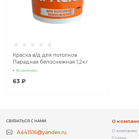
Краска в/д для потолков
Парадная белоснежная 1,2кг
В наличии
63 ₽
О компан
СВЯЗАТЬСЯ С НАМИ
О компании
A441516@yandex.ru
Статьи