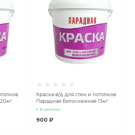
Пн-Пт: 8:00 - 17:00 Cб-
Вс: Выходной
A441516@yandex.ru
отолков
Краска в/д для стен и потолков
20кг
Парадная белоснежная 13кг
В наличии
900 ₽