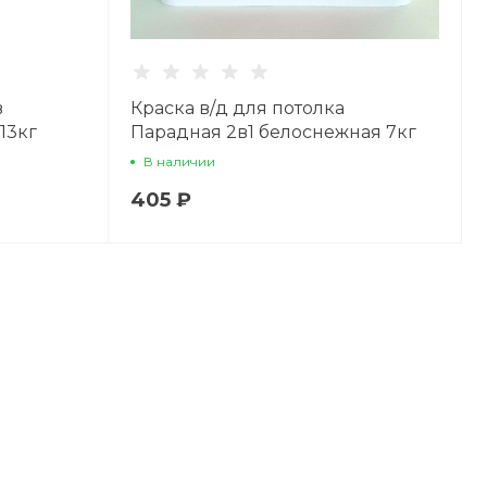
в
Краска в/д для потолка
13кг
Парадная 2в1 белоснежная 7кг
В наличии
405 ₽