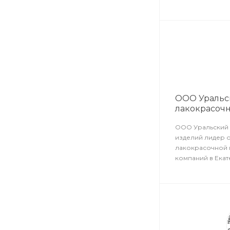
ООО Уральс
лакокрасоч
ООО Уральский 
изделий лидер 
лакокрасочной 
компаний в Ека