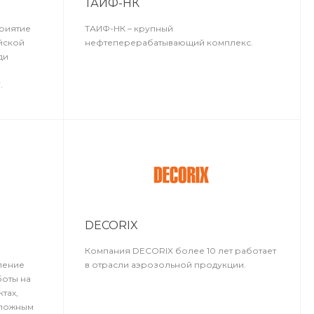
ТАИФ-НК
Пн-Пт: 8:00 - 17:00 Cб-
Вс: Выходной
риятие
ТАИФ-НК – крупный
A441516@yandex.ru
йской
нефтеперерабатывающий комплекс.
ди
.
DECORIX
Компания DECORIX более 10 лет работает
ление
в отрасли аэрозольной продукции.
оты на
тах,
сложным