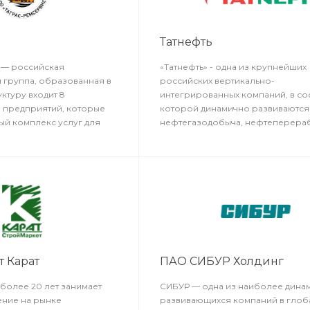
Татнефть
 — российская
«Татнефть» - одна из крупнейших
 группа, образованная в
российских вертикально-
уктуру входит 8
интегрированных компаний, в со
0 предприятий, которые
которой динамично развиваются
ый комплекс услуг для
нефтегазодобыча, нефтеперераб
газовой отрасли.
нефтегазохимия, сеть АЗС, комп
кластер, электроэнергетика, раз
производство оборудования дл
нефтегазовой отрасли и блок с
структур.
 Карат
ПАО СИБУР Холдинг
более 20 лет занимает
СИБУР — одна из наиболее дина
ние на рынке
развивающихся компаний в глоб