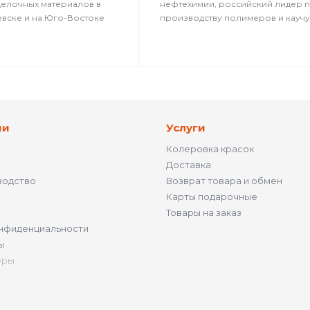
делочных материалов в
нефтехимии, российский лидер 
евске и на Юго-Востоке
производству полимеров и каучу
ии
Услуги
Колеровка красок
Доставка
водство
Возврат товара и обмен
Карты подарочные
Товары на заказ
нфиденциальности
ы
ёры