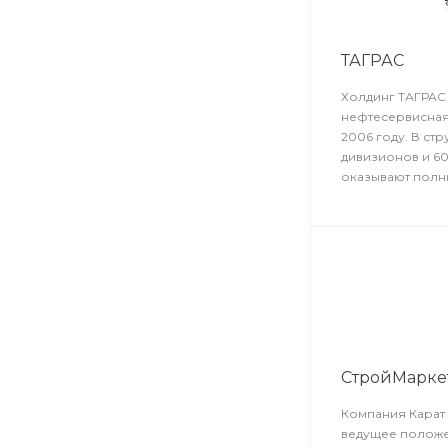
ТАГРАС
Холдинг ТАГРАС
нефтесервисная
2006 году. В стр
дивизионов и 6
оказывают полн
компаний нефте
СтройМаркет
Компания Карат 
ведущее положе