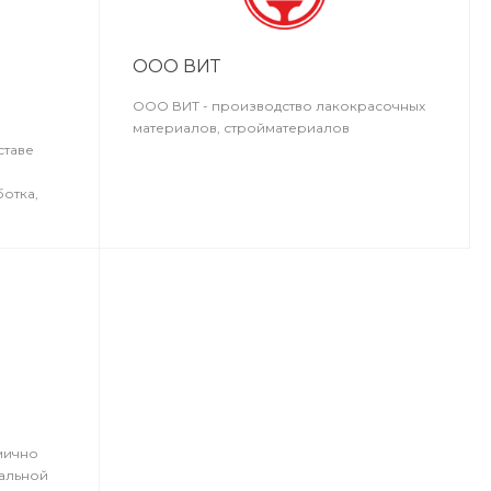
ООО ВИТ
ООО ВИТ - производство лакокрасочных
материалов, стройматериалов
ставе
отка,
озитный
работка и
я
ервисных
мично
альной