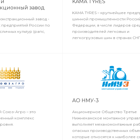
ий
KAMA TYRES
акционный завод
KAMA TYRES – крупнейшее предп
оэкстракционный завод -
шинной промышленности Росси
х предприятий России по
Федерации, в числе лидеров сре
личных культур (рапс,
производителей легковых и
легкогрузовых шин в странах СНГ
АО НМУ-3
й Союз-Агро – это
Акционерное Общество Третье
венный комплекс
Нижнекамское монтажное управ
ровня.
выполняет механомонтажные раб
опасных производственных объек
которые относятся к наиболее 