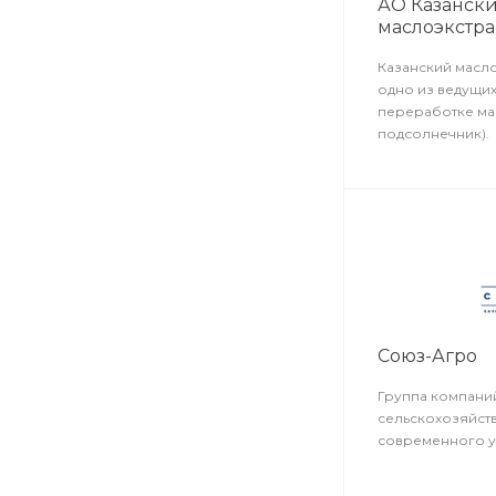
АО Казанск
маслоэкстр
Казанский масл
одно из ведущи
переработке мас
подсолнечник).
Союз-Агро
Группа компани
сельскохозяйст
современного у