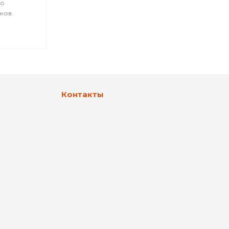
по
ков.
Контакты