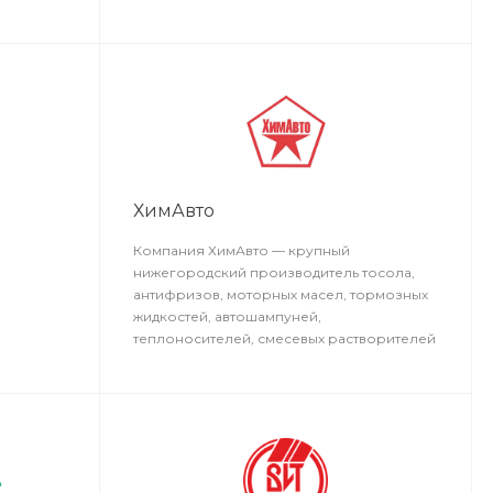
льстве,
же
ХимАвто
Компания ХимАвто — крупный
нижегородский производитель тосола,
антифризов, моторных масел, тормозных
жидкостей, автошампуней,
теплоносителей, смесевых растворителей
и другой автомобильной и бытовой химии.