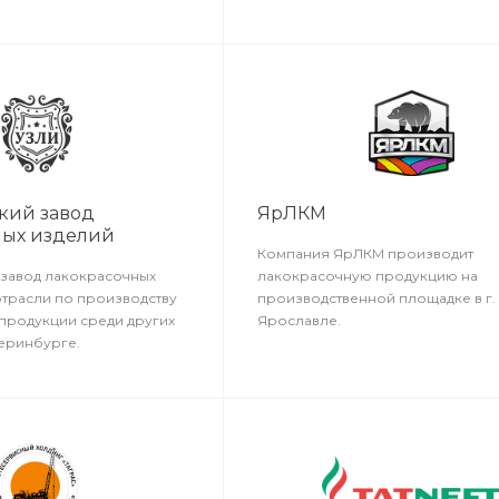
техническим работам при строите
модернизации, ремонте и монта
технологических объектов.
кий завод
ЯрЛКМ
ных изделий
Компания ЯрЛКМ производит
завод лакокрасочных
лакокрасочную продукцию на
отрасли по производству
производственной площадке в г.
продукции среди других
Ярославле.
теринбурге.