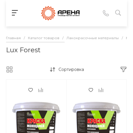
Главная
/
Каталог товаров
/
Лакокрасочные материалы
/
Кра
Lux Forest
Сортировка