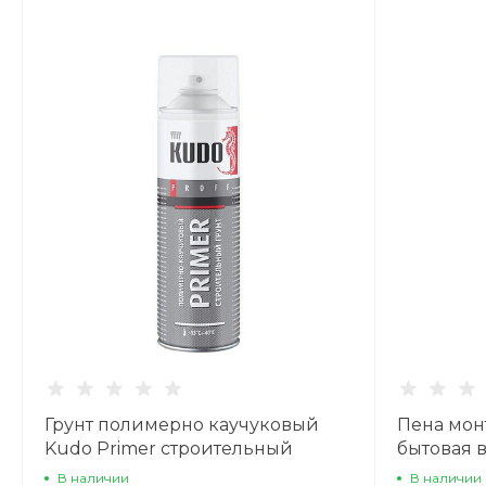
Грунт полимерно каучуковый
Пена мон
Kudo Primer строительный
бытовая 
650мл/505гр
В наличии
В наличии