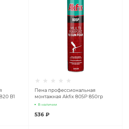
Пн-Пт: 8:00 - 17:00 Cб-
Вс: Выходной
A441516@yandex.ru
я
Пена профессиональная
820 B1
монтажная Akfix 805Р 850гр
В наличии
536 ₽