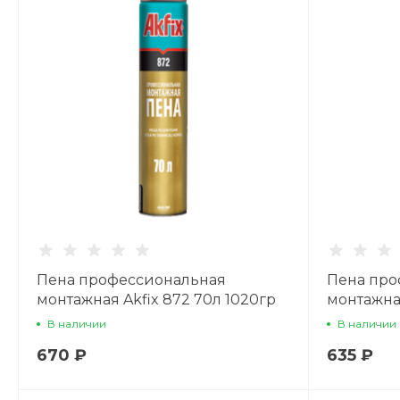
Пена профессиональная
Пена про
монтажная Akfix 872 70л 1020гр
монтажна
950гр
В наличии
В наличии
670 ₽
635 ₽