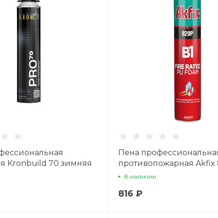
фессиональная
Пена профессиональна
я Kronbuild 70 зимняя
противопожарная Akfix 
850гр
В наличии
816 ₽