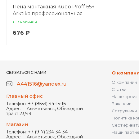
Пена монтажная Kudo Proff 65+
Arktika профессиональная
1000мл
В наличии
676 ₽
О компан
СВЯЗАТЬСЯ С НАМИ
О компании
A441516@yandex.ru
Статьи
Главный офис
Наше произ
Телефон:
+7 (8553) 44-15-16
Вакансии
Адрес:
г. Альметьевск, Объездной
Сотрудники
тракт 23/49
Политика ко
Магазин
Сертификат
Телефон:
+7 (917) 234-34-34
Наши партн
Адрес:
г. Альметьевск, Объездной