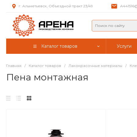
г. Альметьевск, Объездной тракт 23/49
A441516@
Каталог товаров
Услуги
Главная
/
Каталог товаров
/
Лакокрасочные материалы
/
Кле
Пена монтажная