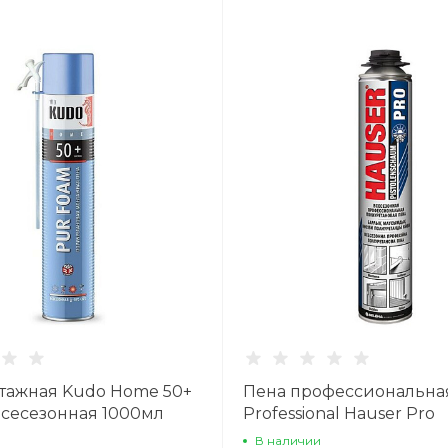
тажная Kudo Home 50+
Пена профессиональная
всесезонная 1000мл
Professional Hauser Pro
всесезонная 620мл
В наличии