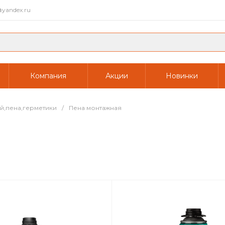
yandex.ru
Компания
Акции
Новинки
й,пена,герметики
/
Пена монтажная