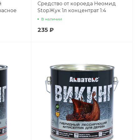
й
Средство от короеда Неомид
расное
StopЖук 1л концентрат 1:4
В наличии
235 ₽