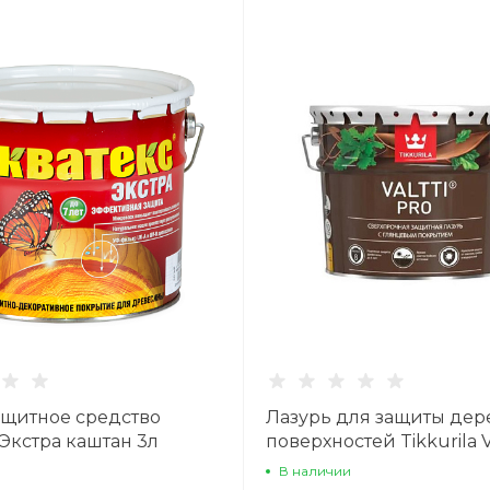
щитное средство
Лазурь для защиты де
Экстра каштан 3л
поверхностей Tikkurila V
бесцветная глянцевая 
В наличии