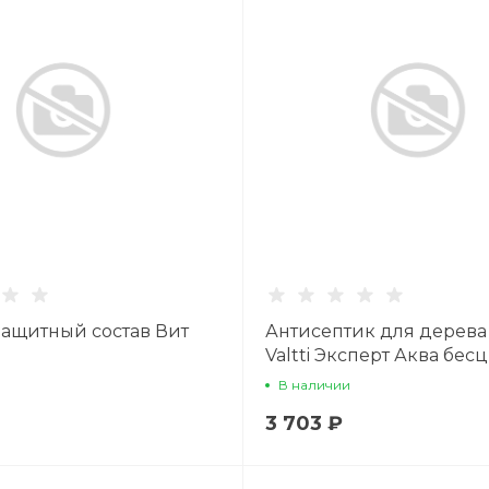
ащитный состав Вит
Антисептик для дерева 
л
Valtti Эксперт Аква бес
база С 2,7л
В наличии
3 703 ₽