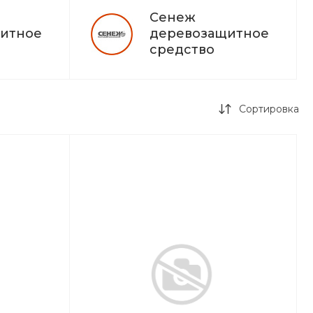
Пн-Пт: 8:00 - 17:00 Cб-
Сенеж
Вс: Выходной
A441516@yandex.ru
итное
деревозащитное
средство
Сортировка