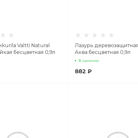
kurila Valtti Natural
Лазурь деревозащитная
йкая бесцветная 0,9л
Аква бесцветная 0,9л
В наличии
882 ₽