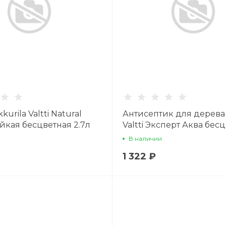
kurila Valtti Natural
Антисептик для дерева 
йкая бесцветная 2.7л
Valtti Эксперт Аква бес
база С 0,9л
В наличии
1 322 ₽