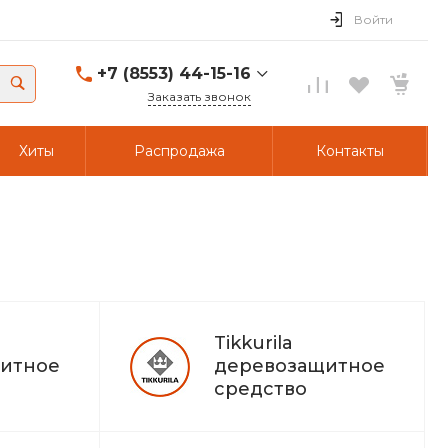
Войти
+7 (8553) 44-15-16
Заказать звонок
+7 (8553) 44-15-16
Хиты
Распродажа
Контакты
г. Альметьевск,
Объездной тракт 23/49
Пн-Пт: 8:00 - 17:00 Cб-
Вс: Выходной
A441516@yandex.ru
+7 (917) 234-34-34
г. Альметьевск,
Объездной тракт 23/49
Пн-Пт: 8:00 - 17:00 Cб-
Tikkurila
Вс: Выходной
итное
деревозащитное
A441516@yandex.ru
средство
+7 (8553) 44-15-16
г. Альметьевск,
Объездной тракт 23/24