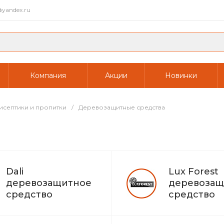
yandex.ru
Компания
Акции
Новинки
исептики и пропитки
/
Деревозащитные средства
а
Dali
Lux Forest
деревозащитное
деревозащ
средство
средство