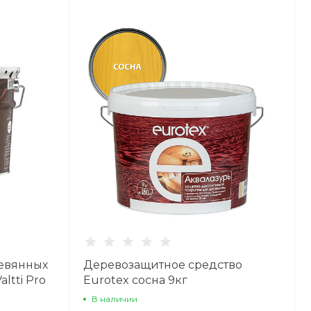
ревянных
Деревозащитное средство
altti Pro
Eurotex сосна 9кг
9л
В наличии