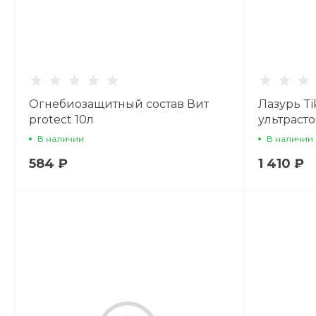
Огнебиозащитный состав Вит
Лазурь Tik
protect 10л
ультрасто
В наличии
В наличии
584 ₽
1 410 ₽