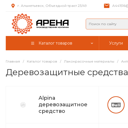
г. Альметьевск, Объездной тракт 23/49
A441516@
Каталог товаров
Услуги
Главная
/
Каталог товаров
/
Лакокрасочные материалы
/
Ант
Деревозащитные средств
Alpina
деревозащитное
средство