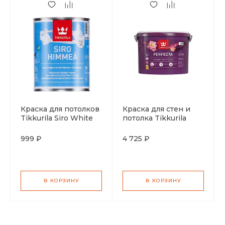
Краска для потолков
Краска для стен и
Tikkurila Siro White
потолка Tikkurila
Himmea матовая
Perfecta
белоснежная АР 0,9л
глубокоматовая
999 ₽
4 725 ₽
водоразбавляемая
база С 9л
В КОРЗИНУ
В КОРЗИНУ