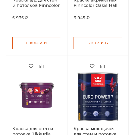
Краска в/д для стен
Краска акрилатная
и потолков Finncolor
Finncolor Oasis Hall
Oasis Kitchen&Gallery
Office база А 9л
база С матовая 9л
5 935 ₽
3 945 ₽
В КОРЗИНУ
В КОРЗИНУ
Краска для стен и
Краска моющаяся
потолка Tikkurila
для стен и потолка