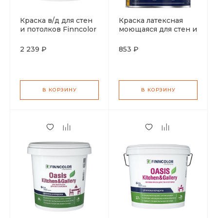
Краска в/д для стен
Краска латексная
и потолков Finncolor
моющаяся для стен и
Oasis Kitchen&Gallery
потолка Tikkurila
матовая 2,7л
Euro Power 7 база А
2 239 ₽
853 ₽
0,9л
В КОРЗИНУ
В КОРЗИНУ