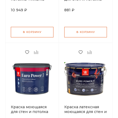
Perfecta
Tikkurila Euro Power
глубокоматовая
7 матовая база C 0,9л
10 949 ₽
881 ₽
водоразбавляемая
база А 9л
В КОРЗИНУ
В КОРЗИНУ
Краска моющаяся
Краска латексная
для стен и потолка
моющаяся для стен и
Tikkurila Euro Power
потолка Tikkurila