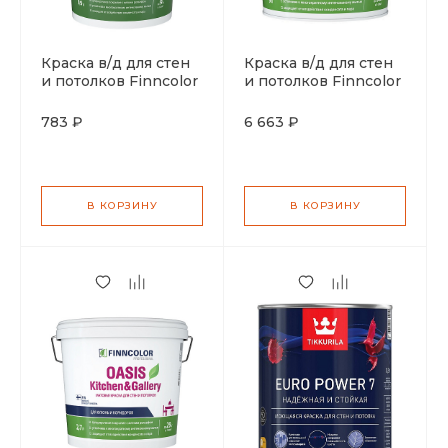
Краска в/д для стен
Краска в/д для стен
и потолков Finncolor
и потолков Finncolor
Oasis Kitchen&Gallery
Oasis Kitchen&Gallery
матовая 0,9л
база А матовая 9л
783 ₽
6 663 ₽
В КОРЗИНУ
В КОРЗИНУ