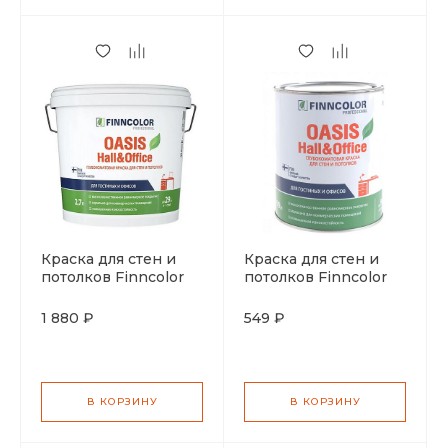
Краска для стен и
Краска для стен и
потолков Finncolor
потолков Finncolor
Oasis Hall Office 4
Oasis Hall Office 4
устойчивая к мытью
устойчивая к мытью
1 880 ₽
549 ₽
матовая база А 2,7л
матовая база А 0,9л
В КОРЗИНУ
В КОРЗИНУ