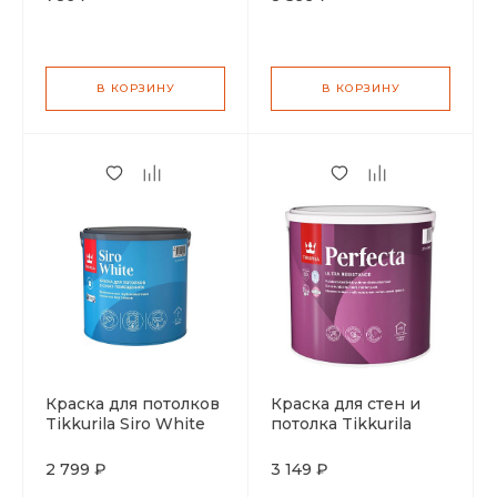
А 0,9л
В КОРЗИНУ
В КОРЗИНУ
Краска для потолков
Краска для стен и
Tikkurila Siro White
потолка Tikkurila
Himmea матовая
Perfecta
белоснежная АР 2,7л
глубокоматовая
2 799 ₽
3 149 ₽
водоразбавляемая