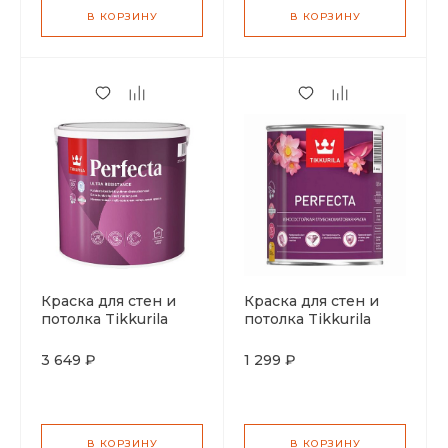
В КОРЗИНУ
В КОРЗИНУ
Краска для стен и
Краска для стен и
потолка Tikkurila
потолка Tikkurila
Perfecta
Perfecta
глубокоматовая
глубокоматовая
3 649 ₽
1 299 ₽
водоразбавляемая
водоразбавляемая
база А 2,7л
база А 0,9л
В КОРЗИНУ
В КОРЗИНУ