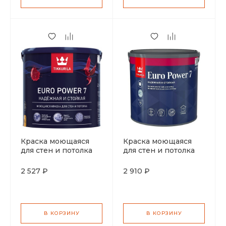
Краска моющаяся
Краска моющаяся
для стен и потолка
для стен и потолка
Tikkurila Euro Power
Tikkurila Euro Power
7 матовая база C 2,7л
7 матовая база А 2,7л
2 527 ₽
2 910 ₽
В КОРЗИНУ
В КОРЗИНУ