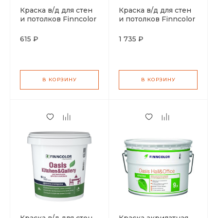
Краска в/д для стен
Краска в/д для стен
и потолков Finncolor
и потолков Finncolor
Oasis Kitchen&Gallery
Oasis Kitchen&Gallery
матовая база С 0,9л
матовая база С 2,7л
615 ₽
1 735 ₽
В КОРЗИНУ
В КОРЗИНУ