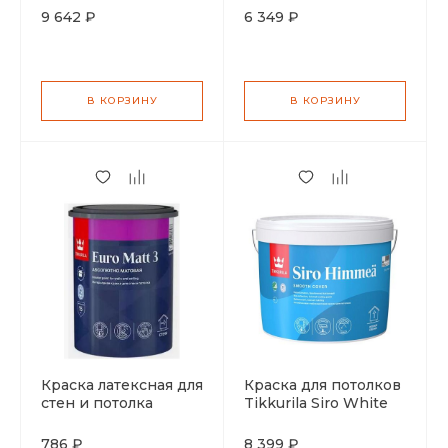
7 матовая база А 9л
Euro Power 7 база С
9 642 ₽
6 349 ₽
9л
В КОРЗИНУ
В КОРЗИНУ
Краска латексная для
Краска для потолков
стен и потолка
Tikkurila Siro White
Tikkurila Euro Matt 3
Himmea матовая
глубокоматовая база
белоснежная АР 9л
786 ₽
8 399 ₽