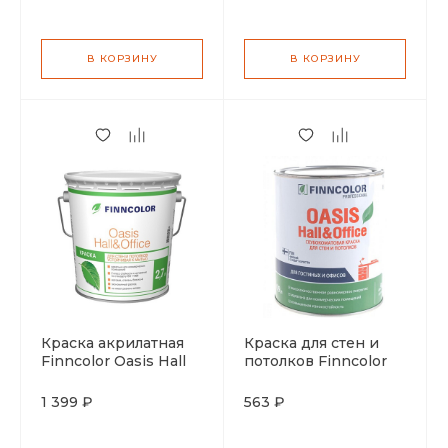
база С 2,7л
В КОРЗИНУ
В КОРЗИНУ
Краска акрилатная
Краска для стен и
Finncolor Oasis Hall
потолков Finncolor
Office база С 2,7л
Oasis Hall Office 4
устойчивая к мытью
1 399 ₽
563 ₽
матовая база C 0,9л