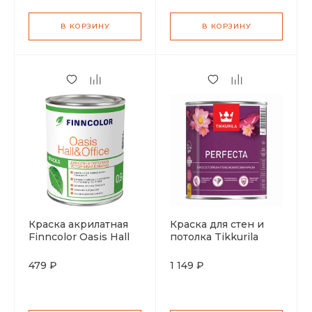
В КОРЗИНУ
В КОРЗИНУ
Краска акрилатная
Краска для стен и
Finncolor Oasis Hall
потолка Tikkurila
Office база С 0,9л
Perfecta
глубокоматовая
479 ₽
1 149 ₽
водоразбавляемая
база С 0,9л