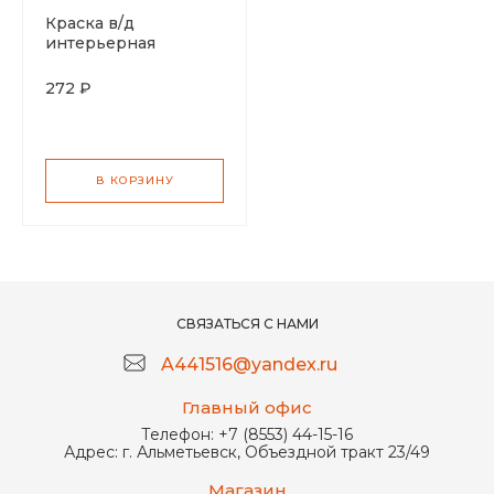
Краска в/д
интерьерная
Снегурочка
белоснежная 3кг
272 ₽
В КОРЗИНУ
СВЯЗАТЬСЯ С НАМИ
A441516@yandex.ru
Главный офис
Телефон:
+7 (8553) 44-15-16
Адрес:
г. Альметьевск, Объездной тракт 23/49
Магазин