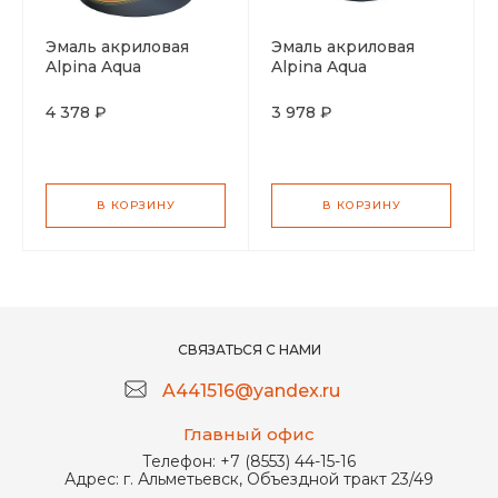
Эмаль акриловая
Эмаль акриловая
Alpina Aqua
Alpina Aqua
шелковисто матовая
шелковисто матовая
база A 2,5л
база С 2,35л
4 378 ₽
3 978 ₽
В КОРЗИНУ
В КОРЗИНУ
СВЯЗАТЬСЯ С НАМИ
A441516@yandex.ru
Главный офис
Телефон:
+7 (8553) 44-15-16
Адрес:
г. Альметьевск, Объездной тракт 23/49