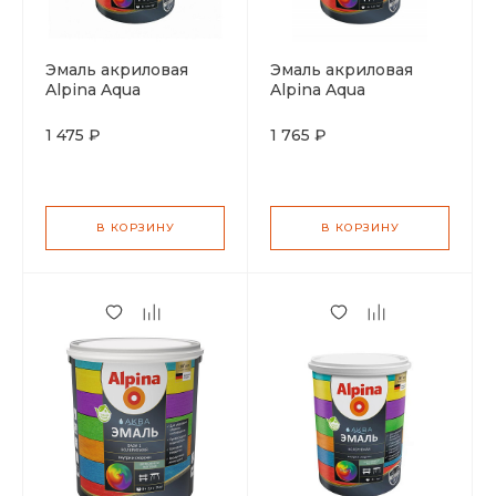
Эмаль акриловая
Эмаль акриловая
Alpina Aqua
Alpina Aqua
шелковисто матовая
шелковисто матовая
база С 0,864л
база A 0,9л
1 475 ₽
1 765 ₽
В КОРЗИНУ
В КОРЗИНУ